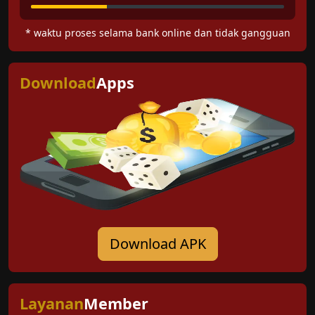
* waktu proses selama bank online dan tidak gangguan
Download
Apps
Download APK
Layanan
Member