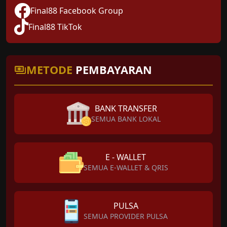
Final88 Facebook Group
Final88 TikTok
METODE
PEMBAYARAN
BANK TRANSFER
SEMUA BANK LOKAL
E - WALLET
SEMUA E-WALLET & QRIS
PULSA
SEMUA PROVIDER PULSA