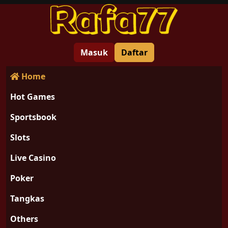
Masuk
Daftar
Home
Hot Games
Sportsbook
Slots
Live Casino
Poker
Tangkas
Others