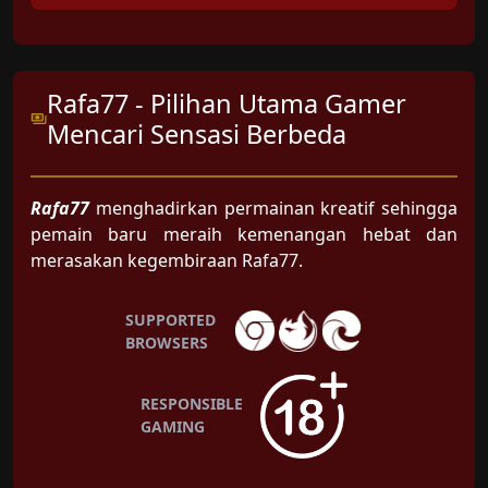
Rafa77 - Pilihan Utama Gamer
Mencari Sensasi Berbeda
Rafa77
menghadirkan permainan kreatif sehingga
pemain baru meraih kemenangan hebat dan
merasakan kegembiraan Rafa77.
SUPPORTED
BROWSERS
RESPONSIBLE
GAMING