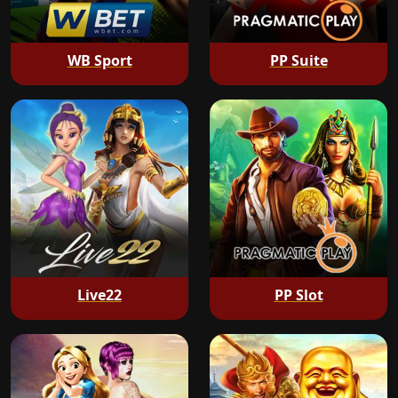
WB Sport
PP Suite
Live22
PP Slot