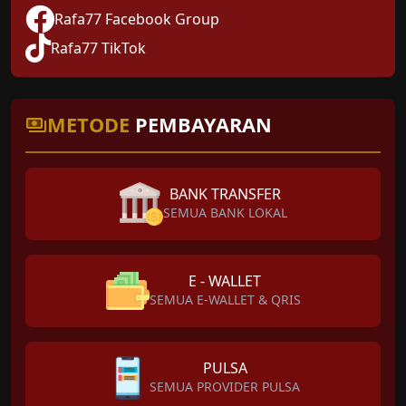
Rafa77 Facebook Group
Rafa77 TikTok
METODE
PEMBAYARAN
BANK TRANSFER
SEMUA BANK LOKAL
E - WALLET
SEMUA E-WALLET & QRIS
PULSA
SEMUA PROVIDER PULSA