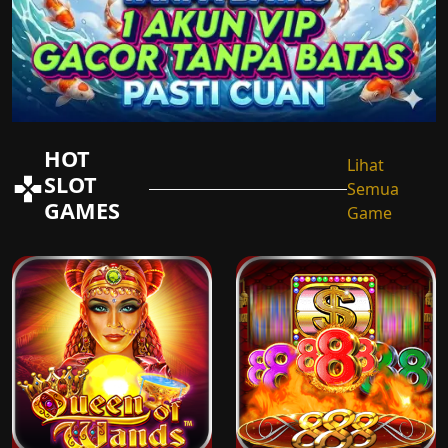
HOT
Lihat
SLOT
Semua
GAMES
Game