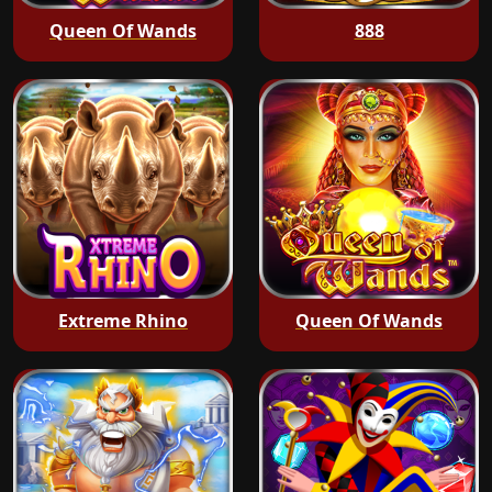
Queen Of Wands
888
Extreme Rhino
Queen Of Wands