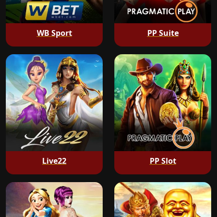
WB Sport
PP Suite
Live22
PP Slot