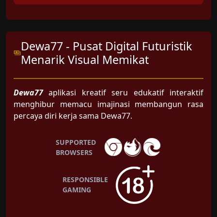
Dewa77 - Pusat Digital Futuristik
Menarik Visual Memikat
Dewa77
aplikasi kreatif seru edukatif interaktif
menghibur memacu imajinasi membangun rasa
percaya diri kerja sama Dewa77.
SUPPORTED
BROWSERS
RESPONSIBLE
GAMING